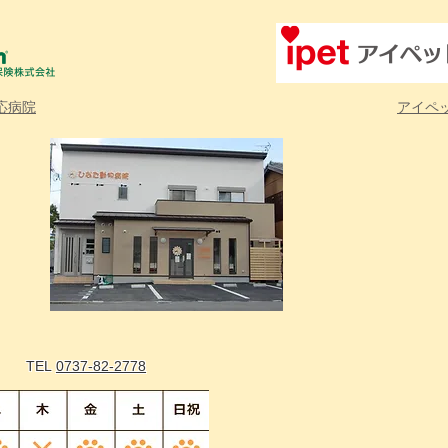
とられている方へ～ 当院ではアプ
リ以外に容体の悪い患者様、電話で
の受付けされた方、時間指定の検査
の方などアプリ上に入っていない患
者様もいらっしゃるため、ペットパ
応病院
アイペ
ス（アプリ）の後●番はあくまで順
番の目安で本当の順番とは異なりま
す。 ＜病院に来院してください＞
という通知を当院から送られていな
い方は来ていただいても駐車場に停
めていただくことができません。必
ずこちらからアプリにて通知を送ら
れてきてからご来院頂くようお願い
致します。
7-3
TEL
0737-82-2778