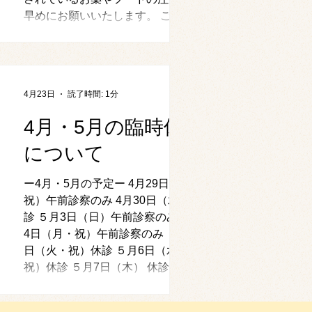
早めにお願いいたします。 ご迷惑
をおかけしますがよろしくお願いい
たします。 当院から来院してくだ
さいという通知を送られていない方
は来ていただいても駐車場に停める
4月23日
読了時間: 1分
ことができませんので、必ずこちら
からアプリにて通知を送られてきて
4月・5月の臨時休診
からご来院頂くようお願い致しま
について
す。 申し訳ありませんが、予防医
学（ワクチン、フィラリア予防）日
常ケアにつきましては獣医師の指名
ー4月・5月の予定ー 4月29日（水・
はできません。
祝）午前診察のみ 4月30日（木）休
診 ５月3日（日）午前診察のみ ５月
4日（月・祝）午前診察のみ ５月5
日（火・祝）休診 ５月6日（水・
祝）休診 ５月7日（木） 休診 ご迷
惑をおかけしますが、よろしくお願
いいたします。 ～アプリで順番を