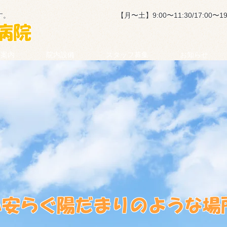
す。
【月〜土】9:00〜11:30/17:00〜19
病院
療案内
院内設備
スタッフ募集
お知らせ
心安らぐ陽だまりのような場