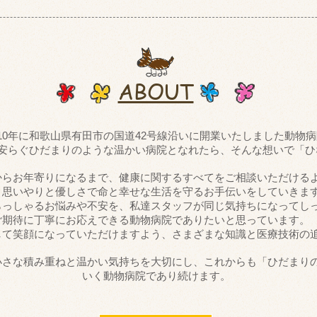
ABOUT
010年に和歌山県有田市の国道42号線沿いに開業いたしました動物
安らぐひだまりのような温かい病院となれたら、そんな想いで「ひ
からお年寄りになるまで、健康に関するすべてをご相談いただける
、
思いやりと優しさで命と幸せな生活を守るお手伝いをしていきま
らっしゃるお悩みや不安を、私達スタッフが同じ気持ちになってし
ご期待に丁寧にお応えできる動物病院でありたいと思っています
して笑顔になっていただけますよう、さまざまな知識と医療技術の
小さな積み重ねと温かい気持ちを大切にし、
これからも「ひだまり
いく動物病院であり続けます。